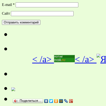
E-mail
*
Сайт
< /a>
< /a>
Поделиться…